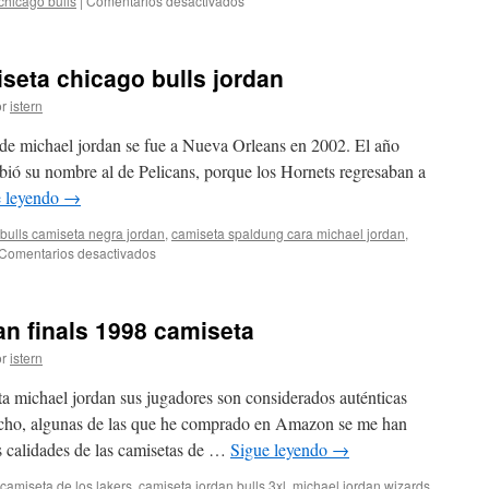
chicago bulls
|
Comentarios desactivados
Comprar
replica
camiseta
eta chicago bulls jordan
michael
jordan
r
istern
 de michael jordan se fue a Nueva Orleans en 2002. El año
bió su nombre al de Pelicans, porque los Hornets regresaban a
e leyendo
→
bulls camiseta negra jordan
,
camiseta spaldung cara michael jordan
,
en
Comentarios desactivados
Comprar
amazon
camiseta
n finals 1998 camiseta
chicago
bulls
r
istern
jordan
a michael jordan sus jugadores son considerados auténticas
hecho, algunas de las que he comprado en Amazon se me han
s calidades de las camisetas de …
Sigue leyendo
→
camiseta de los lakers
,
camiseta jordan bulls 3xl
,
michael jordan wizards