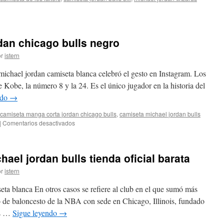
ar
l
dan chicago bulls negro
r
istern
ta
ichael jordan camiseta blanca celebró el gesto en Instagram. Los
e Kobe, la número 8 y la 24. Es el único jugador en la historia del
ndo
→
camiseta manga corta jordan chicago bulls
,
camiseta michael jordan bulls
en
|
Comentarios desactivados
Comprar
camiseta
jordan
el jordan bulls tienda oficial barata
chicago
bulls
r
istern
negro
eta blanca En otros casos se refiere al club en el que sumó más
o de baloncesto de la NBA con sede en Chicago, Illinois, fundado
os …
Sigue leyendo
→