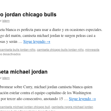
Comprar
camiseta
jordan
o jordan chicago bulls
bulls
98
r
istern
amazon
a blanca es perfecta para usar a diario y en ocasiones especiales.
o del matón, camiseta michael jordan te surgen peleas casi a
iosas y serán …
Sigue leyendo
→
camiseta bulls jordan niño
,
camiseta chicago bulls jordan niño
,
minnesota
en
s desactivados
Comprar
camiseta
retro
eta michael jordan
jordan
chicago
r
istern
bulls
bromear sobre Curry, michael jordan camiseta blanca quien
ción estelar contra el equipo capitalino de los Washington
ar por tercer año consecutivo, anotando 15 …
Sigue leyendo
→
camiseta michael jordan chicago bull
,
camiseta negra michael jordan
en