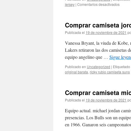
en
jersey
|
Comentarios desactivados
Compr
michae
jordan
Comprar camiseta jor
finals
1998
Publicada el
19 de noviembre de 2021
po
camise
Vanessa Bryant, la viuda de Kobe, m
Lakers retiraron las dos camisetas d
equipo angelino que …
Sigue leye
Publicado en
Uncategorized
|
Etiquetado
original barata
,
ricky rubio camiseta suns
Comprar camiseta micha
Publicada el
19 de noviembre de 2021
po
Equipo actual. michael jordan camis
presencias. Los Bulls son un equip
en 1966. Ganaron seis campeonat