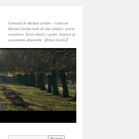
Camiseta de Michael Jordan – Camiseta
Michael Jordan bulls de alta calidad y precio
económico. Envío rápido y gratis. Número de
seguimiento disponible.【Envío Gratis】