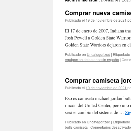
contenido
Comprar nueva camise
Publicada el
19 de noviembre de 2021
po
El 17 de enero de 2007, Indiana tra
Josh Powell a Golden State Warrio
Golden State Warriors dejaron en 
Publicado en
Uncategorized
|
Etiquetado
equipacion de baloncesto españa
|
Comen
Comprar camiseta jor
Publicada el
19 de noviembre de 2021
po
Eso es camiseta michael jordan bull
rincón del United Center, pero uno
será el cambio del sistema de …
Si
Publicado en
Uncategorized
|
Etiquetado
bulls camiseta
|
Comentarios desactivado