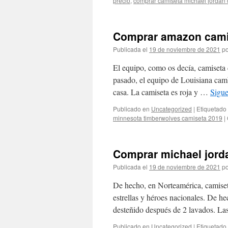
precio
,
comprar camiseta michael jordan 
Comprar amazon camis
Publicada el
19 de noviembre de 2021
po
El equipo, como os decía, camiseta
pasado, el equipo de Louisiana cam
casa. La camiseta es roja y …
Sigu
Publicado en
Uncategorized
|
Etiquetado
minnesota timberwolves camiseta 2019
|
Comprar michael jorda
Publicada el
19 de noviembre de 2021
po
De hecho, en Norteamérica, camiset
estrellas y héroes nacionales. De 
desteñido después de 2 lavados. La
Publicado en
Uncategorized
|
Etiquetado