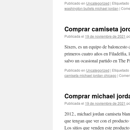
Publicado en
Uncategorized
|
Etiquetado
washington bullets michael jordan
|
Comen
Comprar camiseta jord
Publicada el
19 de noviembre de 2021
po
Sixers, es un equipo de baloncesto 
primeros cuatro años en Filadelfia,
salvo un ocasional partido en The P
Publicado en
Uncategorized
|
Etiquetado
camiseta michael jordan chicago
|
Coment
Comprar michael jorda
Publicada el
19 de noviembre de 2021
po
2012., michael jordan camiseta blan
que tengan que ver con el producto 
Los sitios que venden este produc