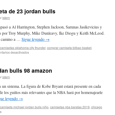
ta de 23 jordan bulls
r
istern
spasó a Al Harrington, Stephen Jackson, Sarunas Jasikevicius y
rs por Troy Murphy, Mike Dunleavy, Ike Diogu y Keith McLeod.
el camino a …
Sigue leyendo
→
camisetas oklahoma city thunder
,
comprar camiseta bilbao basket
,
en
tarios desactivados
Comprar
nueva
camiseta
dan bulls 98 amazon
de
23
r
istern
jordan
bulls
s un sistema. La figura de Kobe Bryant estará presente en cada
 de los guiños más relevantes que la NBA hará por homenajearle
gue leyendo
→
camiseta michael jordan bulls niño
,
camisetas nba baratas 2019
,
chicago
en
s