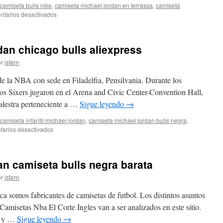
camiseta bulls nike
,
camiseta michael jordan en terrassa
,
camiseta
en
tarios desactivados
Comprar
camiseta
michael
an chicago bulls aliexpress
jordan
bulls
r
istern
tienda
oficial
de la NBA con sede en Filadelfia, Pensilvania. Durante los
barata
 los Sixers jugaron en el Arena and Civic Center-Convention Hall,
alestra perteneciente a …
Sigue leyendo
→
camiseta infantil michael jordan
,
camiseta michael jordan bulls negra
,
en
arios desactivados
Comprar
camiseta
jordan
n camiseta bulls negra barata
chicago
bulls
r
istern
aliexpress
ca somos fabricantes de camisetas de futbol. Los distintos asuntos
Camisetas Nba El Corte Ingles van a ser analizados en este sitio.
to y …
Sigue leyendo
→