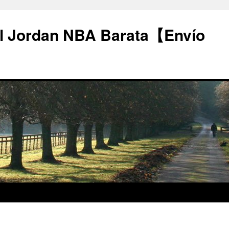
l Jordan NBA Barata【Envío
1