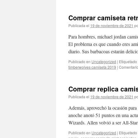
Comprar camiseta retr
Publicada el
19 de noviembre de 2021
po
Para hombres, michael jordan camiset
El problema es que cuando eres amig
diario. Sus barbacoas estarán delic
Publicado en
Uncategorized
|
Etiquetado
timberwolves camiseta 2019
|
Comentario
Comprar replica camis
Publicada el
19 de noviembre de 2021
po
Además, aprovechó la ocasión para 
anoche anotó 51 puntos en una actua
Wizards. Allen volvió a ser All-St
Publicado en
Uncategorized
|
Etiquetado