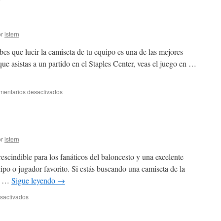
r
istern
abes que lucir la camiseta de tu equipo es una de las mejores
ue asistas a un partido en el Staples Center, veas el juego en …
en
mentarios desactivados
Lakers
camiseta
r
istern
escindible para los fanáticos del baloncesto y una excelente
ipo o jugador favorito. Si estás buscando una camiseta de la
en …
Sigue leyendo
→
en
sactivados
NBA
shirts