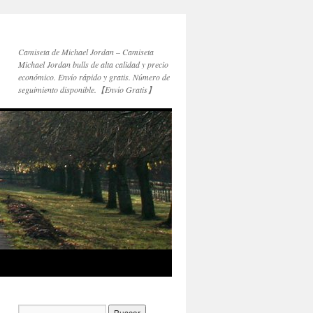
Camiseta de Michael Jordan – Camiseta
Michael Jordan bulls de alta calidad y precio
económico. Envío rápido y gratis. Número de
seguimiento disponible.【Envío Gratis】