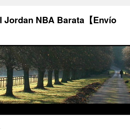
l Jordan NBA Barata【Envío
4