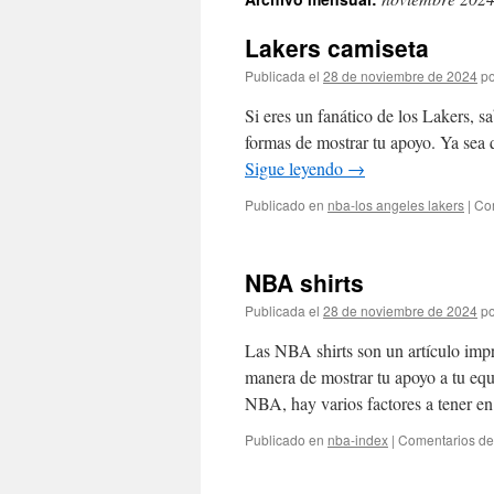
contenido
Lakers camiseta
Publicada el
28 de noviembre de 2024
po
Si eres un fanático de los Lakers, s
formas de mostrar tu apoyo. Ya sea q
Sigue leyendo
→
Publicado en
nba-los angeles lakers
|
Co
NBA shirts
Publicada el
28 de noviembre de 2024
po
Las NBA shirts son un artículo impr
manera de mostrar tu apoyo a tu equ
NBA, hay varios factores a tener 
Publicado en
nba-index
|
Comentarios de