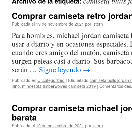
camiseta bulls 
Archivo de la etiqueta:
contenido
Comprar camiseta retro jordan
Publicada el
19 de noviembre de 2021
por
istern
Para hombres, michael jordan camiseta b
usar a diario y en ocasiones especiales.
cuando eres amigo del matón, camiseta 
surgen peleas casi a diario. Sus barbacoa
serán …
Sigue leyendo
→
Publicado en
Uncategorized
|
Etiquetado
camiseta bulls jordan 
niño
,
minnesota timberwolves camiseta 2019
|
Comentarios des
Comprar camiseta michael jor
barata
Publicada el
19 de noviembre de 2021
por
istern