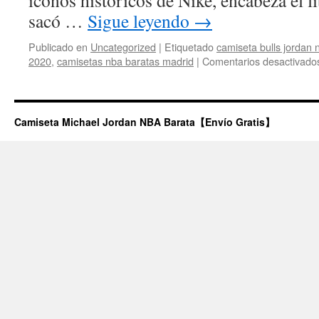
iconos históricos de Nike, encabeza el l
sacó …
Sigue leyendo
→
Publicado en
Uncategorized
|
Etiquetado
camiseta bulls jordan 
2020
,
camisetas nba baratas madrid
|
Comentarios desactivado
Camiseta Michael Jordan NBA Barata【Envío Gratis】