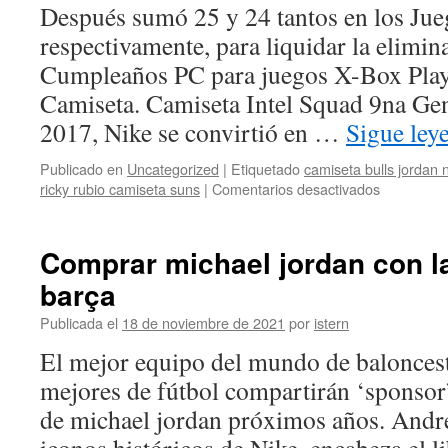
Después sumó 25 y 24 tantos en los Jue
respectivamente, para liquidar la elimina
Cumpleaños PC para juegos X-Box Play
Camiseta. Camiseta Intel Squad 9na Gen 
2017, Nike se convirtió en …
Sigue le
Publicado en
Uncategorized
|
Etiquetado
camiseta bulls jordan 
en
ricky rubio camiseta suns
|
Comentarios desactivados
Comprar
camiseta
michael
Comprar michael jordan con l
jordan
barça
bulls
negra
Publicada el
18 de noviembre de 2021
por
istern
barata
El mejor equipo del mundo de baloncest
mejores de fútbol compartirán ‘sponsor’
de michael jordan próximos años. André