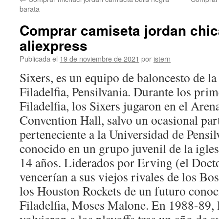
contenido
barata
Comprar camiseta jordan chic
aliexpress
Publicada el
19 de noviembre de 2021
por
istern
Sixers, es un equipo de baloncesto de l
Filadelfia, Pensilvania. Durante los pri
Filadelfia, los Sixers jugaron en el Are
Convention Hall, salvo un ocasional par
perteneciente a la Universidad de Pensil
conocido en un grupo juvenil de la igle
14 años. Liderados por Erving (el Docto
vencerían a sus viejos rivales de los Bo
los Houston Rockets de un futuro conoc
Filadelfia, Moses Malone. En 1988-89, 