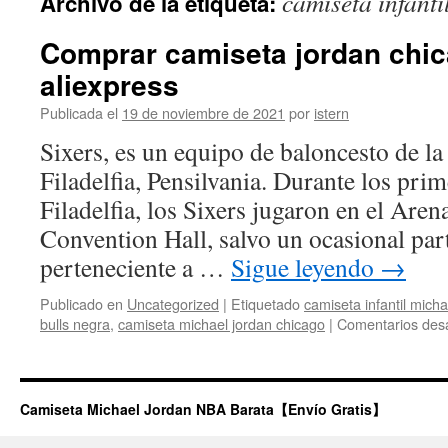
camiseta infanti
Archivo de la etiqueta:
contenido
Comprar camiseta jordan chic
aliexpress
Publicada el
19 de noviembre de 2021
por
istern
Sixers, es un equipo de baloncesto de l
Filadelfia, Pensilvania. Durante los pri
Filadelfia, los Sixers jugaron en el Are
Convention Hall, salvo un ocasional par
perteneciente a …
Sigue leyendo
→
Publicado en
Uncategorized
|
Etiquetado
camiseta infantil micha
bulls negra
,
camiseta michael jordan chicago
|
Comentarios des
Camiseta Michael Jordan NBA Barata【Envío Gratis】