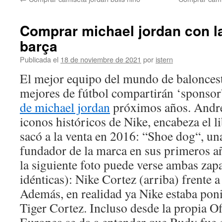
contenido
Comprar michael jordan con l
barça
Publicada el
18 de noviembre de 2021
por
istern
El mejor equipo del mundo de baloncest
mejores de fútbol compartirán ‘sponsor
de michael jordan
próximos años. André 
iconos históricos de Nike, encabeza el l
sacó a la venta en 2016: “Shoe dog“, un
fundador de la marca en sus primeros año
la siguiente foto puede verse ambas zapa
idénticas): Nike Cortez (arriba) frente a
Además, en realidad ya Nike estaba poni
Tiger Cortez. Incluso desde la propia Of