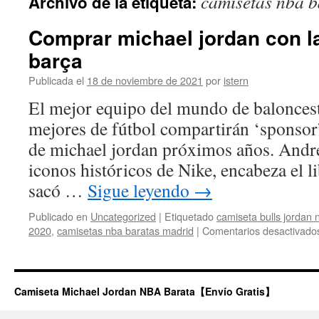
camisetas nba b
Archivo de la etiqueta:
contenido
Comprar michael jordan con l
barça
Publicada el
18 de noviembre de 2021
por
istern
El mejor equipo del mundo de baloncest
mejores de fútbol compartirán ‘sponsor’
de michael jordan próximos años. André
iconos históricos de Nike, encabeza el l
sacó …
Sigue leyendo
→
Publicado en
Uncategorized
|
Etiquetado
camiseta bulls jordan 
2020
,
camisetas nba baratas madrid
|
Comentarios desactivado
Camiseta Michael Jordan NBA Barata【Envío Gratis】