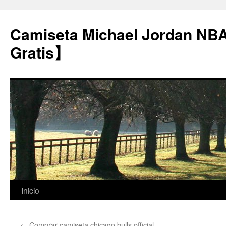
Camiseta Michael Jordan NB
Gratis】
Saltar
Inicio
al
←
Comprar camiseta chicago bulls official