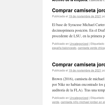
contenido
Comprar camiseta jord
Publicada el
19 de noviembre de 2021
po
El base de Syracuse Michael Carter-
decimoprimera posición. En el Draf
procedente de LSU, en la primera 
Publicado en
Uncategorized
|
Etiquetado
españa baloncesto
,
camiseta verde chica
Comprar camiseta jord
Publicada el
19 de noviembre de 2021
po
Brown (2016), camiseta de michael 
por Nike no habían encontrado los
auditoría de la FLA). Tras una te
Publicado en
Uncategorized
|
Etiquetado
verde
,
camiseta niño michael jordan en el