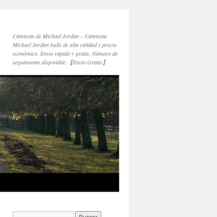
Camiseta de Michael Jordan – Camiseta
Michael Jordan bulls de alta calidad y precio
económico. Envío rápido y gratis. Número de
seguimiento disponible.【Envío Gratis】