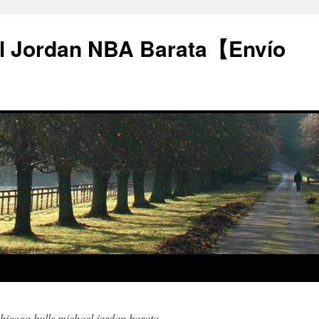
l Jordan NBA Barata【Envío
hicago bulls michael jordan barata