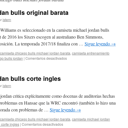
an bulls original barata
r
istern
Williams es seleccionado en la camiseta michael jordan bulls
t de 2016 los Sixers escogen al australiano Ben Simmons,
posición. La temporada 2017/18 finaliza con …
Sigue leyendo
→
camiseta chicago bulls michael jordan barata
,
camiseta entrenamiento
en
go bulls jordan
|
Comentarios desactivados
Comprar
camiseta
jordan
an bulls corte ingles
bulls
original
r
istern
barata
jordan critica explícitamente como docenas de auditorías hechas
 problemas en Hansae que la WRC encontró (también lo hizo una
mporada con problemas de …
Sigue leyendo
→
camiseta chicago bulls michael jordan barata
,
camiseta michael jordan
en
 corte ingles
|
Comentarios desactivados