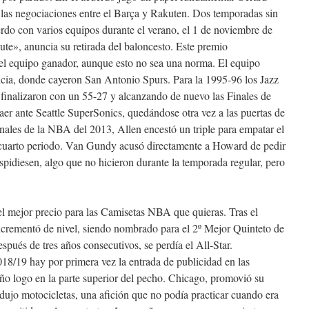
 las negociaciones entre el Barça y Rakuten. Dos temporadas sin
cuerdo con varios equipos durante el verano, el 1 de noviembre de
ute», anuncia su retirada del baloncesto. Este premio
el equipo ganador, aunque esto no sea una norma. El equipo
ncia, donde cayeron San Antonio Spurs. Para la 1995-96 los Jazz
 finalizaron con un 55-27 y alcanzando de nuevo las Finales de
aer ante Seattle SuperSonics, quedándose otra vez a las puertas de
 Finales de la NBA del 2013, Allen encestó un triple para empatar el
 cuarto periodo. Van Gundy acusó directamente a Howard de pedir
espidiesen, algo que no hicieron durante la temporada regular, pero
 mejor precio para las Camisetas NBA que quieras. Tras el
ncrementó de nivel, siendo nombrado para el 2º Mejor Quinteto de
pués de tres años consecutivos, se perdía el All-Star.
18/19 hay por primera vez la entrada de publicidad en las
o logo en la parte superior del pecho. Chicago, promovió su
ujo motocicletas, una afición que no podía practicar cuando era