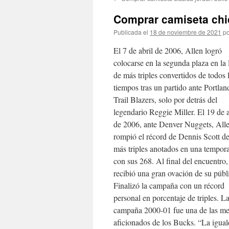
contenido
Comprar camiseta chic
Publicada el
18 de noviembre de 2021
po
El 7 de abril de 2006, Allen logró
colocarse en la segunda plaza en la l
de más triples convertidos de todos 
tiempos tras un partido ante Portlan
Trail Blazers, solo por detrás del
legendario Reggie Miller. El 19 de a
de 2006, ante Denver Nuggets, All
rompió el récord de Dennis Scott d
más triples anotados en una tempor
con sus 268. Al final del encuentro,
recibió una gran ovación de su públ
Finalizó la campaña con un récord
personal en porcentaje de triples. L
campaña 2000-01 fue una de las mejo
aficionados de los Bucks. “La igual