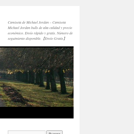
Camiseta de Michael Jordan – Camiseta
Michael Jordan bulls de alta calidad y precio
económico. Envío rápido y gratis. Número de
seguimiento disponible.【Envío Gratis】