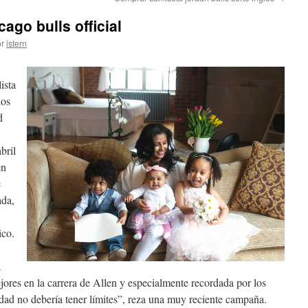
ago bulls official
r
istern
ista
los
d
bril
en
e
ada,
ico.
a
res en la carrera de Allen y especialmente recordada por los
dad no debería tener límites”, reza una muy reciente campaña.