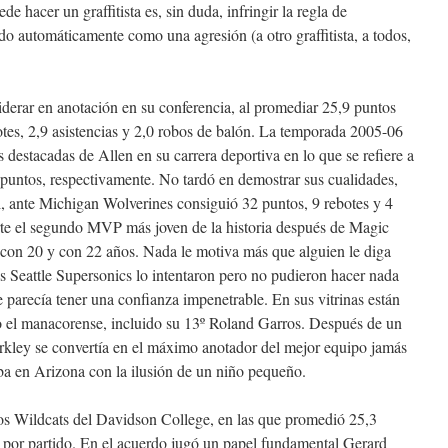
 hacer un graffitista es, sin duda, infringir la regla de
do automáticamente como una agresión (a otro graffitista, a todos,
derar en anotación en su conferencia, al promediar 25,9 puntos
botes, 2,9 asistencias y 2,0 robos de balón. La temporada 2005-06
destacadas de Allen en su carrera deportiva en lo que se refiere a
 puntos, respectivamente. No tardó en demostrar sus cualidades,
l, ante Michigan Wolverines consiguió 32 puntos, 9 rebotes y 4
erte el segundo MVP más joven de la historia después de Magic
 con 20 y con 22 años. Nada le motiva más que alguien le diga
s Seattle Supersonics lo intentaron pero no pudieron hacer nada
 parecía tener una confianza impenetrable. En sus vitrinas están
do el manacorense, incluido su 13º Roland Garros. Después de un
Barkley se convertía en el máximo anotador del mejor equipo jamás
a en Arizona con la ilusión de un niño pequeño.
los Wildcats del Davidson College, en las que promedió 25,3
as por partido. En el acuerdo jugó un papel fundamental Gerard