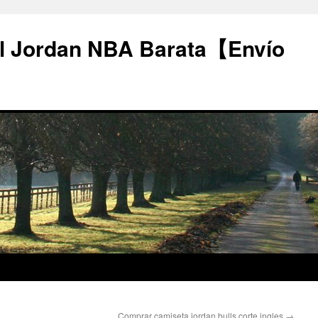
l Jordan NBA Barata【Envío
Comprar camiseta jordan bulls corte ingles
→