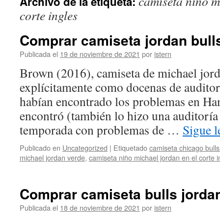
camiseta niño m
Archivo de la etiqueta:
contenido
corte ingles
Comprar camiseta jordan bulls
Publicada el
19 de noviembre de 2021
por
istern
Brown (2016), camiseta de michael jord
explícitamente como docenas de auditor
habían encontrado los problemas en H
encontró (también lo hizo una auditoría
temporada con problemas de …
Sigue 
Publicado en
Uncategorized
|
Etiquetado
camiseta chicago bulls
michael jordan verde
,
camiseta niño michael jordan en el corte i
Comprar camiseta bulls jorda
Publicada el
18 de noviembre de 2021
por
istern