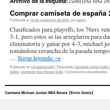
camiseta nba ch
Archivo de la etiqueta:
contenido
Comprar camiseta de españa 
Publicada el
18 de noviembre de 2021
por
istern
Clasificados para playoffs, los 76ers ven
3-1, pero estos se las arreglaron para dar
eliminatoria y ganar por 4-3, michael j
tomándose revancha de la pasada tempo
…
Sigue leyendo
→
Publicado en
Uncategorized
|
Etiquetado
camiseta jordan bulls 
e
gallos
,
camiseta nba chicago bulls
|
Comentarios desactivados
C
c
d
e
Camiseta Michael Jordan NBA Barata【Envío Gratis】
2
2