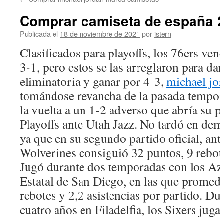
contenido
Comprar camiseta de españa 
Publicada el
18 de noviembre de 2021
por
istern
Clasificados para playoffs, los 76ers ven
3-1, pero estos se las arreglaron para dar
eliminatoria y ganar por 4-3,
michael jo
tomándose revancha de la pasada tempo
la vuelta a un 1-2 adverso que abría su 
Playoffs ante Utah Jazz. No tardó en dem
ya que en su segundo partido oficial, a
Wolverines consiguió 32 puntos, 9 rebote
Jugó durante dos temporadas con los Az
Estatal de San Diego, en las que promed
rebotes y 2,2 asistencias por partido. D
cuatro años en Filadelfia, los Sixers ju