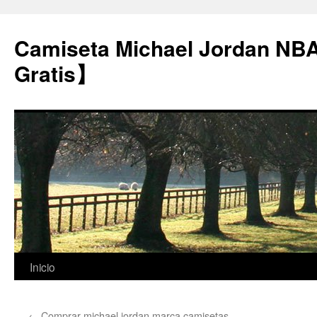
Camiseta Michael Jordan NB
Gratis】
Saltar
Inicio
al
←
Comprar michael jordan marca camisetas