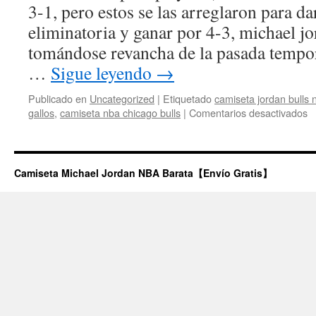
3-1, pero estos se las arreglaron para dar
eliminatoria y ganar por 4-3, michael j
tomándose revancha de la pasada tempo
…
Sigue leyendo
→
Publicado en
Uncategorized
|
Etiquetado
camiseta jordan bulls 
e
gallos
,
camiseta nba chicago bulls
|
Comentarios desactivados
C
c
d
e
Camiseta Michael Jordan NBA Barata【Envío Gratis】
2
2