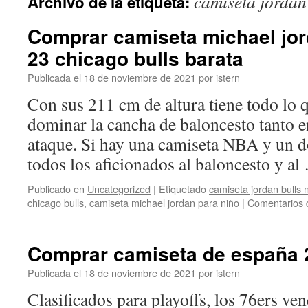
camiseta jordan
Archivo de la etiqueta:
contenido
Comprar camiseta michael jor
23 chicago bulls barata
Publicada el
18 de noviembre de 2021
por
istern
Con sus 211 cm de altura tiene todo lo q
dominar la cancha de baloncesto tanto 
ataque. Si hay una camiseta NBA y un do
todos los aficionados al baloncesto y a
Publicado en
Uncategorized
|
Etiquetado
camiseta jordan bulls 
chicago bulls
,
camiseta michael jordan para niño
|
Comentarios 
Comprar camiseta de españa 
Publicada el
18 de noviembre de 2021
por
istern
Clasificados para playoffs, los 76ers ven