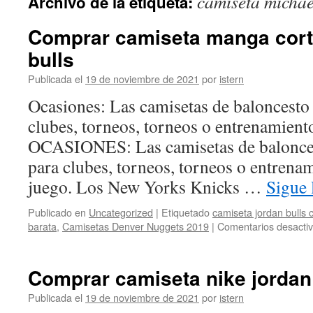
camiseta michae
Archivo de la etiqueta:
contenido
Comprar camiseta manga cort
bulls
Publicada el
19 de noviembre de 2021
por
istern
Ocasiones: Las camisetas de baloncesto
clubes, torneos, torneos o entrenamiento
OCASIONES: Las camisetas de balonce
para clubes, torneos, torneos o entrenam
juego. Los New Yorks Knicks …
Sigue
Publicado en
Uncategorized
|
Etiquetado
camiseta jordan bulls c
barata
,
Camisetas Denver Nuggets 2019
|
Comentarios desacti
Comprar camiseta nike jordan
Publicada el
19 de noviembre de 2021
por
istern