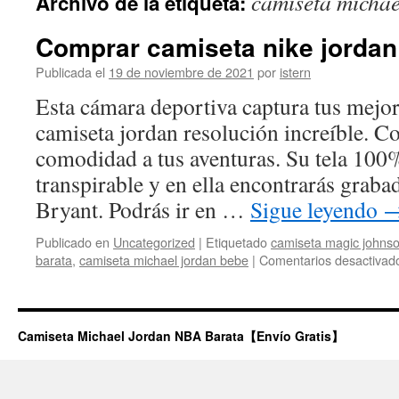
camiseta michae
Archivo de la etiqueta:
contenido
Comprar camiseta nike jordan
Publicada el
19 de noviembre de 2021
por
istern
Esta cámara deportiva captura tus mejor
camiseta jordan resolución increíble. Con
comodidad a tus aventuras. Su tela 100%
transpirable y en ella encontrarás grabad
Bryant. Podrás ir en …
Sigue leyendo
Publicado en
Uncategorized
|
Etiquetado
camiseta magic johns
barata
,
camiseta michael jordan bebe
|
Comentarios desactivad
Camiseta Michael Jordan NBA Barata【Envío Gratis】