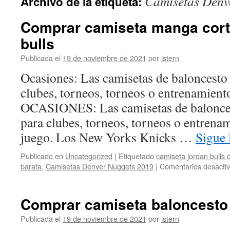
Camisetas Denv
Archivo de la etiqueta:
contenido
Comprar camiseta manga cort
bulls
Publicada el
19 de noviembre de 2021
por
istern
Ocasiones: Las camisetas de baloncesto
clubes, torneos, torneos o entrenamiento
OCASIONES: Las camisetas de balonce
para clubes, torneos, torneos o entrenam
juego. Los New Yorks Knicks …
Sigue
Publicado en
Uncategorized
|
Etiquetado
camiseta jordan bulls c
barata
,
Camisetas Denver Nuggets 2019
|
Comentarios desacti
Comprar camiseta baloncesto 
Publicada el
19 de noviembre de 2021
por
istern