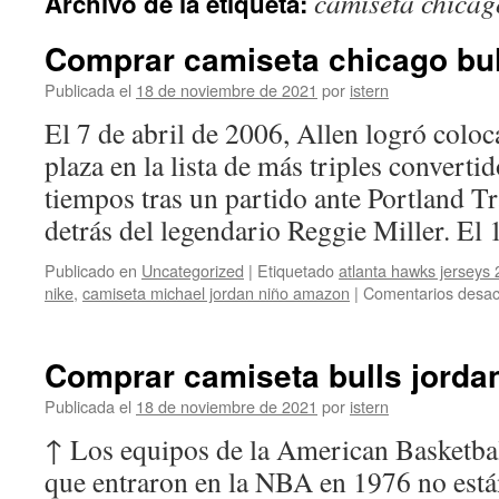
camiseta chicag
Archivo de la etiqueta:
contenido
Comprar camiseta chicago bull
Publicada el
18 de noviembre de 2021
por
istern
El 7 de abril de 2006, Allen logró coloc
plaza en la lista de más triples converti
tiempos tras un partido ante Portland Tr
detrás del legendario Reggie Miller. E
Publicado en
Uncategorized
|
Etiquetado
atlanta hawks jerseys
nike
,
camiseta michael jordan niño amazon
|
Comentarios desac
Comprar camiseta bulls jorda
Publicada el
18 de noviembre de 2021
por
istern
↑ Los equipos de la American Basketba
que entraron en la NBA en 1976 no está