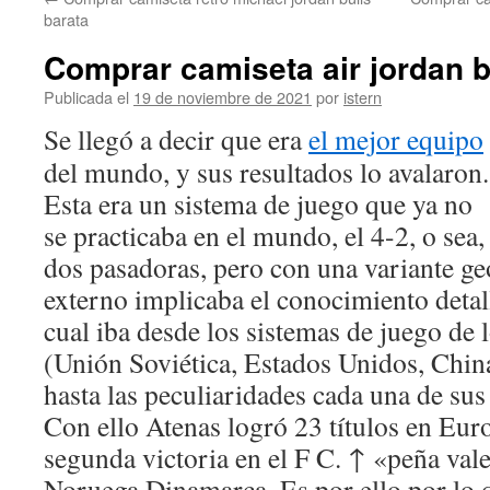
contenido
barata
Comprar camiseta air jordan 
Publicada el
19 de noviembre de 2021
por
istern
Se llegó a decir que era
el mejor equipo
del mundo, y sus resultados lo avalaron.
Esta era un sistema de juego que ya no
se practicaba en el mundo, el 4-2, o sea,
dos pasadoras, pero con una variante ge
externo implicaba el conocimiento detall
cual iba desde los sistemas de juego de 
(Unión Soviética, Estados Unidos, China,
hasta las peculiaridades cada una de sus
Con ello Atenas logró 23 títulos en Eur
segunda victoria en el F C. ↑ «peña val
Noruega Dinamarca. Es por ello por lo q