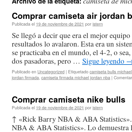
camiseta de mic
Archivo de la etiqueta:
contenido
Comprar camiseta air jordan 
Publicada el
19 de noviembre de 2021
por
istern
Se llegó a decir que era el mejor equipo
resultados lo avalaron. Esta era un sist
se practicaba en el mundo, el 4-2, o sea,
dos pasadoras, pero …
Sigue leyendo
Publicado en
Uncategorized
|
Etiquetado
camiseta bulls michael
jordan firmada
,
camiseta firmada michael jordan nba
|
Comentar
Comprar camiseta nike bulls
Publicada el
19 de noviembre de 2021
por
istern
↑ «Rick Barry NBA & ABA Statistics».
NBA & ABA Statistics». Lo demuestra 