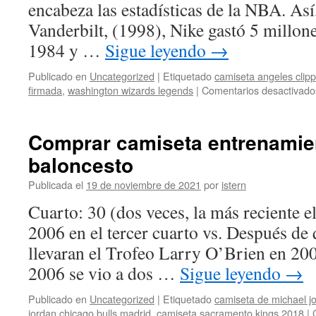
encabeza las estadísticas de la NBA. As
Vanderbilt, (1998), Nike gastó 5 millone
1984 y …
Sigue leyendo
→
Publicado en
Uncategorized
|
Etiquetado
camiseta angeles clip
firmada
,
washington wizards legends
|
Comentarios desactivado
Comprar camiseta entrenamie
baloncesto
Publicada el
19 de noviembre de 2021
por
istern
Cuarto: 30 (dos veces, la más reciente 
2006 en el tercer cuarto vs. Después de 
llevaran el Trofeo Larry O’Brien en 20
2006 se vio a dos …
Sigue leyendo
→
Publicado en
Uncategorized
|
Etiquetado
camiseta de michael j
jordan chicago bulls madrid
,
camiseta sacramento kings 2018
|