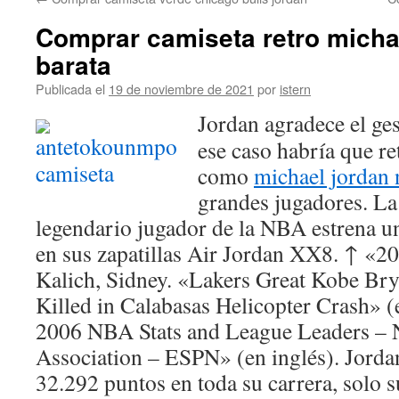
contenido
Comprar camiseta retro michae
barata
Publicada el
19 de noviembre de 2021
por
istern
Jordan agradece el ge
ese caso habría que re
como
michael jordan
grandes jugadores. La
legendario jugador de la NBA estrena u
en sus zapatillas Air Jordan XX8. ↑ 
Kalich, Sidney. «Lakers Great Kobe Br
Killed in Calabasas Helicopter Crash» (
2006 NBA Stats and League Leaders – N
Association – ESPN» (en inglés). Jordan
32.292 puntos en toda su carrera, solo s