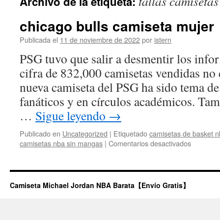
tallas camiseta
Archivo de la etiqueta:
contenido
chicago bulls camiseta mujer
Publicada el
11 de noviembre de 2022
por
istern
PSG tuvo que salir a desmentir los infor
cifra de 832,000 camisetas vendidas no e
nueva camiseta del PSG ha sido tema de
fanáticos y en círculos académicos. Tam
…
Sigue leyendo
→
Publicado en
Uncategorized
|
Etiquetado
camisetas de basket 
en
camisetas nba sin mangas
|
Comentarios desactivados
chicago
bulls
camiseta
mujer
Camiseta Michael Jordan NBA Barata【Envío Gratis】