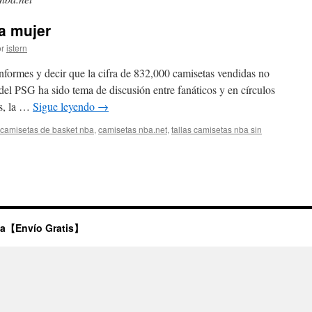
a mujer
r
istern
informes y decir que la cifra de 832,000 camisetas vendidas no
del PSG ha sido tema de discusión entre fanáticos y en círculos
s, la …
Sigue leyendo
→
camisetas de basket nba
,
camisetas nba.net
,
tallas camisetas nba sin
ago
seta
r
ta【Envío Gratis】