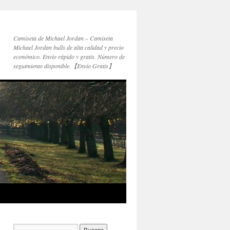
Camiseta de Michael Jordan – Camiseta
Michael Jordan bulls de alta calidad y precio
económico. Envío rápido y gratis. Número de
seguimiento disponible.【Envío Gratis】