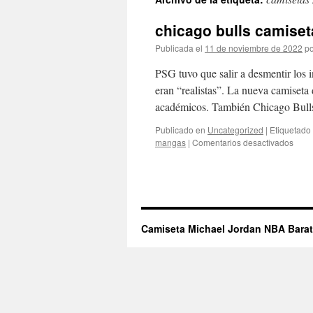
contenido
chicago bulls camiset
Publicada el
11 de noviembre de 2022
po
PSG tuvo que salir a desmentir los 
eran “realistas”. La nueva camiseta 
académicos. También Chicago Bull
Publicado en
Uncategorized
|
Etiquetado
en
mangas
|
Comentarios desactivados
chic
bulls
cami
muje
Camiseta Michael Jordan NBA Bara