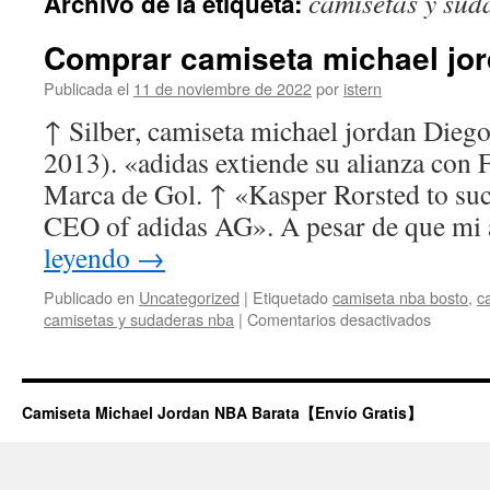
camisetas y sud
Archivo de la etiqueta:
contenido
Comprar camiseta michael jor
Publicada el
11 de noviembre de 2022
por
istern
↑ Silber, camiseta michael jordan Dieg
2013). «adidas extiende su alianza con 
Marca de Gol. ↑ «Kasper Rorsted to suc
CEO of adidas AG». A pesar de que m
leyendo
→
Publicado en
Uncategorized
|
Etiquetado
camiseta nba bosto
,
c
en
camisetas y sudaderas nba
|
Comentarios desactivados
Compra
camiset
michael
jordan
Camiseta Michael Jordan NBA Barata【Envío Gratis】
bulls
niño