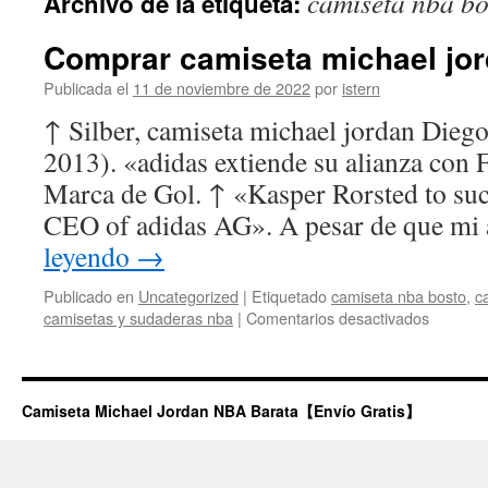
camiseta nba bo
Archivo de la etiqueta:
contenido
Comprar camiseta michael jor
Publicada el
11 de noviembre de 2022
por
istern
↑ Silber, camiseta michael jordan Dieg
2013). «adidas extiende su alianza con 
Marca de Gol. ↑ «Kasper Rorsted to suc
CEO of adidas AG». A pesar de que m
leyendo
→
Publicado en
Uncategorized
|
Etiquetado
camiseta nba bosto
,
c
en
camisetas y sudaderas nba
|
Comentarios desactivados
Compra
camiset
michael
jordan
Camiseta Michael Jordan NBA Barata【Envío Gratis】
bulls
niño