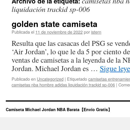
camisetas nba 
Archivo de la etiqueta:
contenido
liquidación trackid sp-006
golden state camiseta
Publicada el
11 de noviembre de 2022
por
istern
Resulta que las casacas del PSG se vend
‘Air Jordan’, lo que le da 5 por ciento d
ventas de camisetas a la leyenda de la 
Jordan. Michael Jordan es …
Sigue ley
Publicado en
Uncategorized
|
Etiquetado
camisetas entrenamie
camisetas nba hombre adidas liquidación trackid sp-006
|
Comen
Camiseta Michael Jordan NBA Barata【Envío Gratis】