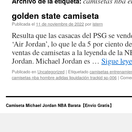
camisetas nba e
Archivo de la etiqueta:
contenido
golden state camiseta
Publicada el
11 de noviembre de 2022
por
istern
Resulta que las casacas del PSG se vend
‘Air Jordan’, lo que le da 5 por ciento d
ventas de camisetas a la leyenda de la 
Jordan. Michael Jordan es …
Sigue ley
Publicado en
Uncategorized
|
Etiquetado
camisetas entrenamie
camisetas nba hombre adidas liquidación trackid sp-006
|
Comen
Camiseta Michael Jordan NBA Barata【Envío Gratis】