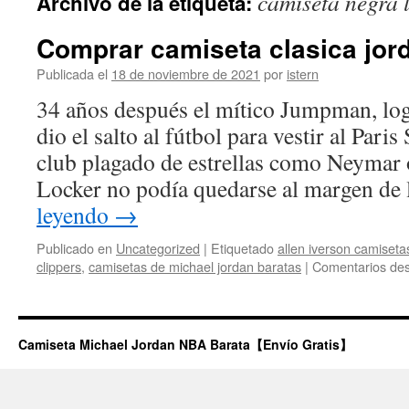
camiseta negra l
Archivo de la etiqueta:
contenido
Comprar camiseta clasica jord
Publicada el
18 de noviembre de 2021
por
istern
34 años después el mítico Jumpman, log
dio el salto al fútbol para vestir al Pari
club plagado de estrellas como Neymar
Locker no podía quedarse al margen de
leyendo
→
Publicado en
Uncategorized
|
Etiquetado
allen iverson camiseta
clippers
,
camisetas de michael jordan baratas
|
Comentarios des
Camiseta Michael Jordan NBA Barata【Envío Gratis】