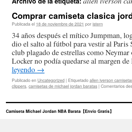
allen iverson ca
Archivo de la etiqueta:
contenido
Comprar camiseta clasica jord
Publicada el
18 de noviembre de 2021
por
istern
34 años después el mítico Jumpman, log
dio el salto al fútbol para vestir al Pari
club plagado de estrellas como Neymar
Locker no podía quedarse al margen de
leyendo
→
Publicado en
Uncategorized
|
Etiquetado
allen iverson camiseta
clippers
,
camisetas de michael jordan baratas
|
Comentarios des
Camiseta Michael Jordan NBA Barata【Envío Gratis】