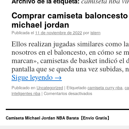
camiseta nba vi
Archivo de la etiqueta:
contenido
Comprar camiseta baloncesto
michael jordan
Publicada el
11 de noviembre de 2022
por
istern
Ellos realizan jugadas similares como 
nosotros en el baloncesto, en cómo se
marcan», camisetas de basket indicó el
pantalla que se queda una vez subidas, 
Sigue leyendo
→
Publicado en
Uncategorized
|
Etiquetado
camiseta curry nba
,
ca
en
inteligentes nba
|
Comentarios desactivados
Comprar
camiseta
baloncesto
space
Camiseta Michael Jordan NBA Barata【Envío Gratis】
jam
michael