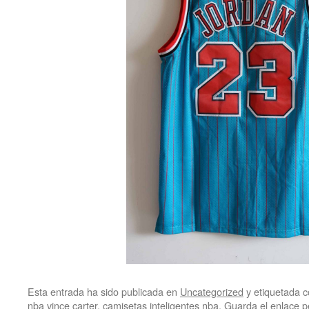
Esta entrada ha sido publicada en
Uncategorized
y etiquetada
nba vince carter
,
camisetas inteligentes nba
. Guarda el
enlace 