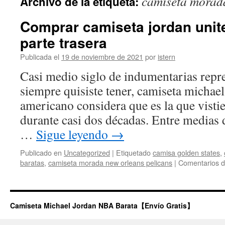
camiseta morada
Archivo de la etiqueta:
contenido
Comprar camiseta jordan unite
parte trasera
Publicada el
19 de noviembre de 2021
por
istern
Casi medio siglo de indumentarias repr
siempre quisiste tener, camiseta michael
americano considera que es la que visti
durante casi dos décadas. Entre medias d
…
Sigue leyendo
→
Publicado en
Uncategorized
|
Etiquetado
camisa golden states
,
baratas
,
camiseta morada new orleans pelicans
|
Comentarios d
Camiseta Michael Jordan NBA Barata【Envío Gratis】