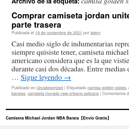
camisa golden s
Archivo de la etiqueta:
contenido
Comprar camiseta jordan unite
parte trasera
Publicada el
19 de noviembre de 2021
por
istern
Casi medio siglo de indumentarias repr
siempre quisiste tener, camiseta michael
americano considera que es la que visti
durante casi dos décadas. Entre medias d
…
Sigue leyendo
→
Publicado en
Uncategorized
|
Etiquetado
camisa golden states
,
baratas
,
camiseta morada new orleans pelicans
|
Comentarios d
Camiseta Michael Jordan NBA Barata【Envío Gratis】