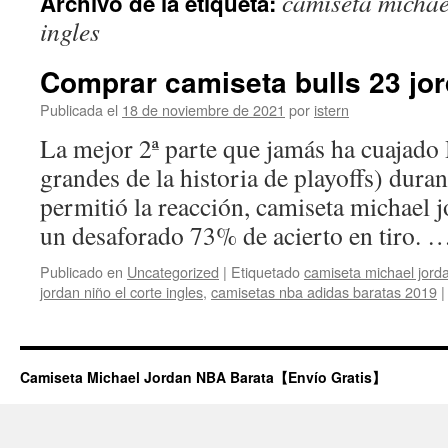
camiseta michael
Archivo de la etiqueta:
contenido
ingles
Comprar camiseta bulls 23 jo
Publicada el
18 de noviembre de 2021
por
istern
La mejor 2ª parte que jamás ha cuajado 
grandes de la historia de playoffs) duran
permitió la reacción, camiseta michael 
un desaforado 73% de acierto en tiro.
Publicado en
Uncategorized
|
Etiquetado
camiseta michael jord
jordan niño el corte ingles
,
camisetas nba adidas baratas 2019
|
Camiseta Michael Jordan NBA Barata【Envío Gratis】