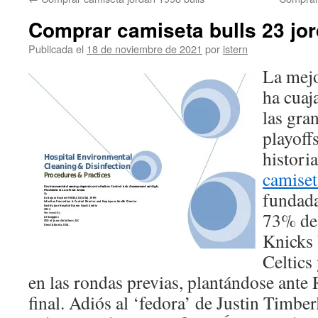
contenido
Comprar camiseta bulls 23 jo
Publicada el
18 de noviembre de 2021
por
istern
La mejo
ha cuaj
las gran
playoff
histori
camiset
fundada
73% de 
Knicks 
Celtics
en las rondas previas, plantándose ante 
final. Adiós al ‘fedora’ de Justin Timber