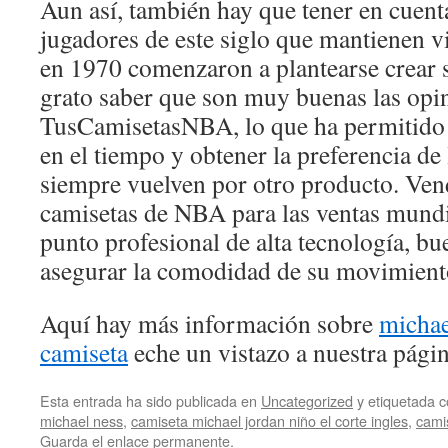
Aun así, también hay que tener en cuent
jugadores de este siglo que mantienen vi
en 1970 comenzaron a plantearse crear 
grato saber que son muy buenas las opi
TusCamisetasNBA, lo que ha permitido 
en el tiempo y obtener la preferencia de 
siempre vuelven por otro producto. Ve
camisetas de NBA para las ventas mundi
punto profesional de alta tecnología, bu
asegurar la comodidad de su movimient
Aquí hay más información sobre
michae
camiseta
eche un vistazo a nuestra pági
Esta entrada ha sido publicada en
Uncategorized
y etiquetada
michael ness
,
camiseta michael jordan niño el corte ingles
,
cami
Guarda el
enlace permanente
.