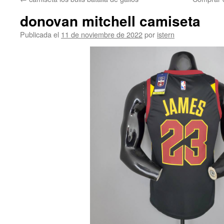
contenido
donovan mitchell camiseta
Publicada el
11 de noviembre de 2022
por
istern