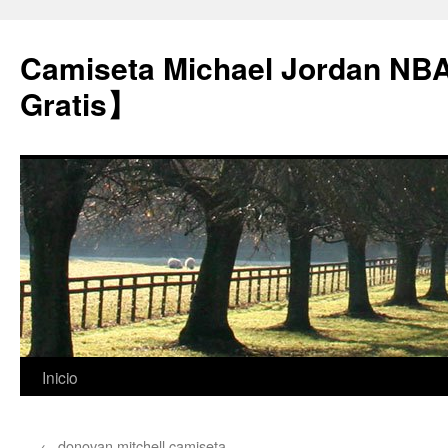
Camiseta Michael Jordan NB
Gratis】
Saltar
Inicio
al
←
donovan mitchell camiseta