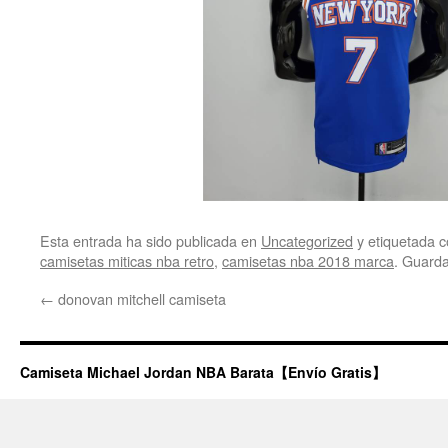
Esta entrada ha sido publicada en
Uncategorized
y etiquetada
camisetas miticas nba retro
,
camisetas nba 2018 marca
. Guard
←
donovan mitchell camiseta
Camiseta Michael Jordan NBA Barata【Envío Gratis】