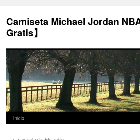
Camiseta Michael Jordan NB
Gratis】
Saltar
Inicio
al
←
camiseta de ricky rubio