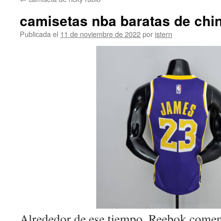
contenido
camisetas nba baratas de chi
Publicada el
11 de noviembre de 2022
por
istern
Alrededor de ese tiempo, Reebok comen