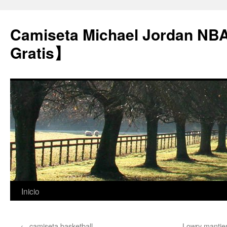
Camiseta Michael Jordan NB
Gratis】
Saltar
Inicio
al
←
camiseta basketball
Lowry mantien