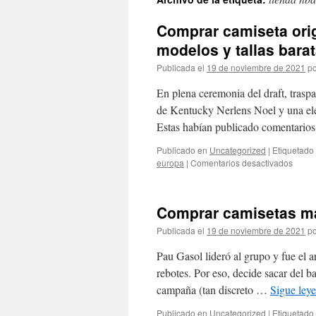
contenido
Comprar camiseta orig
modelos y tallas bara
Publicada el
19 de noviembre de 2021
po
En plena ceremonia del draft, trasp
de Kentucky Nerlens Noel y una ele
Estas habían publicado comentario
Publicado en
Uncategorized
|
Etiquetado
en
europa
|
Comentarios desactivados
Comp
camis
origin
Comprar camisetas má
micha
jorda
Publicada el
19 de noviembre de 2021
po
chica
bulls
Pau Gasol lideró al grupo y fue el 
varios
rebotes. Por eso, decide sacar del 
model
campaña (tan discreto …
Sigue ley
y
tallas
Publicado en
Uncategorized
|
Etiquetado
barat