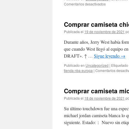
en
Comentarios desactivados
Comprar
camisetas
más
Comprar camiseta chic
miticas
de
Publicada el
19 de noviembre de 2021
po
michael
jordan
Durante años, Jerry West había form
que cuando West llegó al equipo en
DRAFT». ↑ …
Sigue leyendo
→
Publicado en
Uncategorized
|
Etiquetado
tienda nba europa
|
Comentarios desacti
Comprar camiseta mich
Publicada el
18 de noviembre de 2021
po
Su último touchdown fue una espectac
michael jordan camiseta blanca lo qu
siguiente. Estado:： Nuevo sin eti