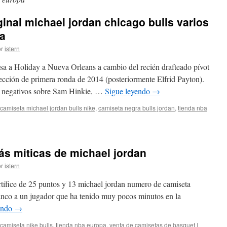
inal michael jordan chicago bulls varios
ta
r
istern
asa a Holiday a Nueva Orleans a cambio del recién drafteado pívot
cción de primera ronda de 2014 (posteriormente Elfrid Payton).
s negativos sobre Sam Hinkie, …
Sigue leyendo
→
camiseta michael jordan bulls nike
,
camiseta negra bulls jordan
,
tienda nba
rar
eta
al
s miticas de michael jordan
el
n
r
istern
go
artífice de 25 puntos y 13 michael jordan numero de camiseta
banco a un jugador que ha tenido muy pocos minutos en la
os
endo
→
camiseta nike bulls
,
tienda nba europa
,
venta de camisetas de basquet
|
a