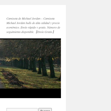
Camiseta de Michael Jordan – Camiseta
Michael Jordan bulls de alta calidad y precio
económico. Envío rápido y gratis. Número de
seguimiento disponible.【Envío Gratis】