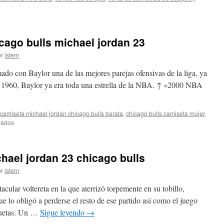
ago bulls michael jordan 23
r
istern
ado con Baylor una de las mejores parejas ofensivas de la liga, ya
 1960, Baylor ya era toda una estrella de la NBA. ↑ «2000 NBA
camiseta michael jordan chicago bulls barata
,
chicago bulls camiseta mujer
,
en
vados
Comprar
camiseta
chicago
ael jordan 23 chicago bulls
bulls
michael
r
istern
jordan
23
ular voltereta en la que aterrizó torpemente en su tobillo,
e lo obligó a perderse el resto de ese partido así como el juego
quetas: Un …
Sigue leyendo
→