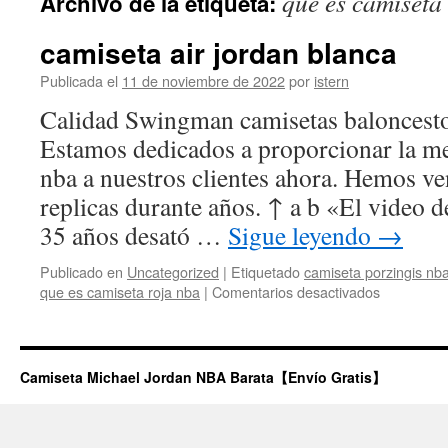
que es camiseta
Archivo de la etiqueta:
contenido
camiseta air jordan blanca
Publicada el
11 de noviembre de 2022
por
istern
Calidad Swingman camisetas baloncest
Estamos dedicados a proporcionar la me
nba a nuestros clientes ahora. Hemos v
replicas durante años. ↑ a b «El video 
35 años desató …
Sigue leyendo
→
Publicado en
Uncategorized
|
Etiquetado
camiseta porzingis nb
en
que es camiseta roja nba
|
Comentarios desactivados
camiseta
air
jordan
blanca
Camiseta Michael Jordan NBA Barata【Envío Gratis】