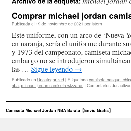
michael jordan 
Archivo de la etiqueta:
contenido
Comprar michael jordan camis
Publicada el
19 de noviembre de 2021
por
istern
Este uniforme, con un arco de ‘Nueva Yor
en naranja, sería el uniforme durante s
y 1973 del campeonato, camiseta michae
embargo no se introdujeron simultáneam
las …
Sigue leyendo
→
Publicado en
Uncategorized
|
Etiquetado
camiseta basquet chica
nba
,
michael jordan camiseta wizzards
|
Comentarios desactiva
Camiseta Michael Jordan NBA Barata【Envío Gratis】