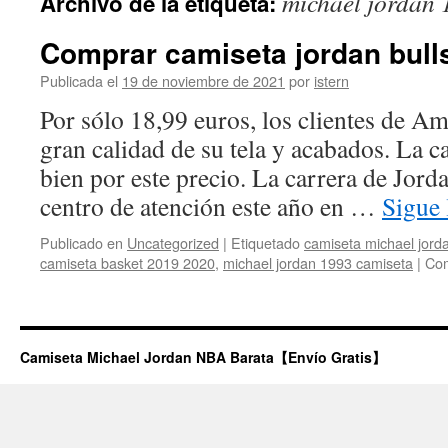
michael jordan 
Archivo de la etiqueta:
contenido
Comprar camiseta jordan bulls
Publicada el
19 de noviembre de 2021
por
istern
Por sólo 18,99 euros, los clientes de A
gran calidad de su tela y acabados. La ca
bien por este precio. La carrera de Jorda
centro de atención este año en …
Sigue
Publicado en
Uncategorized
|
Etiquetado
camiseta michael jorda
camiseta basket 2019 2020
,
michael jordan 1993 camiseta
|
Com
Camiseta Michael Jordan NBA Barata【Envío Gratis】