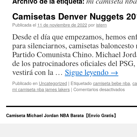
mi camiseta nba
Archivo de la etiqueta:
contenido
Camisetas Denver Nuggets 20
Publicada el
11 de noviembre de 2022
por
istern
Desde el día que empezamos, hemos enf
para silenciarnos, camisetas baloncesto
Partido Comunista Chino. Michael Jord
de los patrocinadores oficiales del PSG,
vestirá con la …
Sigue leyendo
→
Publicado en
Uncategorized
|
Etiquetado
camiseta bebe nba
,
ca
en
mi camiseta nba james lakers
|
Comentarios desactivados
Camis
Denve
Nugge
2019
Camiseta Michael Jordan NBA Barata【Envío Gratis】