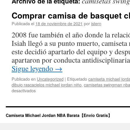
camisetas swin
Archivo de la etiqueta:
contenido
Comprar camisa de basquet ch
Publicada el
18 de noviembre de 2021
por
istern
2008 fue también el año donde la relac
Isiah llegó a su punto muerto, camiseta
este decidió apartarlo del equipo y desp
apartaron por conducta antidisciplinaria
Sigue leyendo
→
Publicado en
Uncategorized
|
Etiquetado
camiseta michael jord
dibujo rascacielos michael jordan niño
,
camisetas swingman nba
en
desactivados
Comprar
camisa
de
basquet
Camiseta Michael Jordan NBA Barata【Envío Gratis】
chicago
bulls