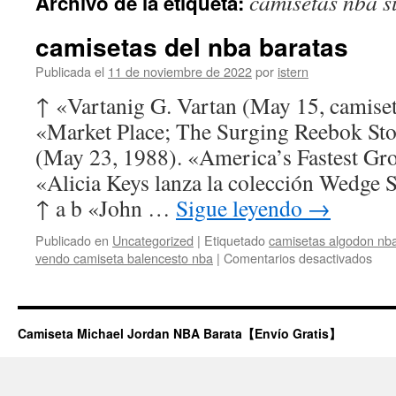
camisetas nba 
Archivo de la etiqueta:
contenido
camisetas del nba baratas
Publicada el
11 de noviembre de 2022
por
istern
↑ «Vartanig G. Vartan (May 15, camiset
«Market Place; The Surging Reebok Sto
(May 23, 1988). «America’s Fastest G
«Alicia Keys lanza la colección Wedge 
↑ a b «John …
Sigue leyendo
→
Publicado en
Uncategorized
|
Etiquetado
camisetas algodon nba
en
vendo camiseta balencesto nba
|
Comentarios desactivados
cam
del
nba
bara
Camiseta Michael Jordan NBA Barata【Envío Gratis】