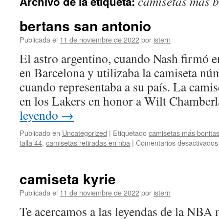
camisetas más b
Archivo de la etiqueta:
contenido
bertans san antonio
Publicada el
11 de noviembre de 2022
por
istern
El astro argentino, cuando Nash firmó en
en Barcelona y utilizaba la camiseta núm
cuando representaba a su país. La camise
en los Lakers en honor a Wilt Chamber
leyendo
→
Publicado en
Uncategorized
|
Etiquetado
camisetas más bonita
talla 44
,
camisetas retiradas en nba
|
Comentarios desactivados
camiseta kyrie
Publicada el
11 de noviembre de 2022
por
istern
Te acercamos a las leyendas de la NBA 