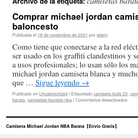
camisetas barat
Archivo de la etiqueta:
contenido
Comprar michael jordan cami
baloncesto
Publicada el
18 de noviembre de 2021
por
istern
Como tiene que conectarse a la red eléc
ser usado en los graffiti clandestinos y 
a usos profesionales; lo usan sólo los 
michael jordan camiseta blanca y muchos
que …
Sigue leyendo
→
Publicado en
Uncategorized
|
Etiquetado
camiseta bulls 23
,
cami
en
barata
,
camisetas baratas nba
|
Comentarios desactivados
Comp
micha
jorda
camis
Camiseta Michael Jordan NBA Barata【Envío Gratis】
de
balon