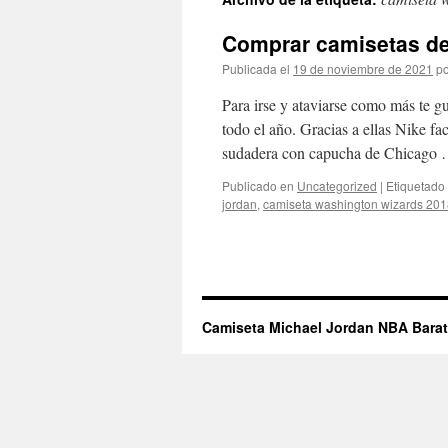
contenido
Comprar camisetas de
Publicada el
19 de noviembre de 2021
po
Para irse y ataviarse como más te g
todo el año. Gracias a ellas Nike fa
sudadera con capucha de Chicago
Publicado en
Uncategorized
|
Etiquetado
jordan
,
camiseta washington wizards 20
Camiseta Michael Jordan NBA Bara