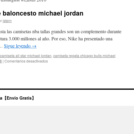
 baloncesto michael jordan
r
istern
usta las camisetas nba tallas grandes son un complemento durante
ctura 3.000 millones al año. Por eso, Nike ha presentado una
 …
Sigue leyendo
→
camiseta all star michael jordan
,
camiseta regata chicago bulls michael
en
18
|
Comentarios desactivados
Comprar
camisetas
de
baloncesto
michael
jordan
ta【Envío Gratis】