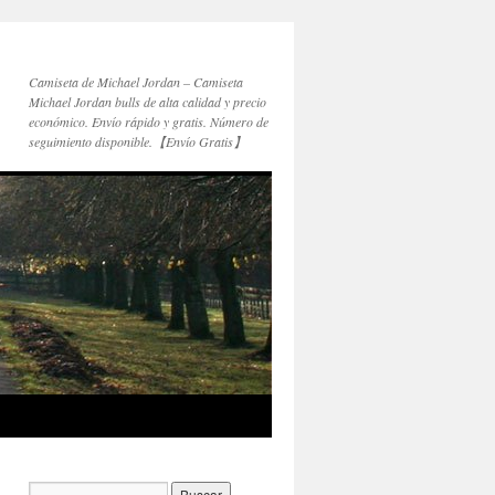
Camiseta de Michael Jordan – Camiseta
Michael Jordan bulls de alta calidad y precio
económico. Envío rápido y gratis. Número de
seguimiento disponible.【Envío Gratis】