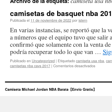
camiseta usa nb
Archivo de la etiqueta:
contenido
camisetas de basquet nba 20
Publicada el
11 de noviembre de 2022
por
istern
En varias instancias, se reportó que la v
a números que el equipo tuvo que salir 
confirmó que solamente con la venta de 
podría recuperar todo lo que van …
Sig
Publicado en
Uncategorized
|
Etiquetado
camiseta usa nba
,
cam
en
camisetas nba cavs 2017
|
Comentarios desactivados
camisetas
de
basquet
nba
Camiseta Michael Jordan NBA Barata【Envío Gratis】
2018